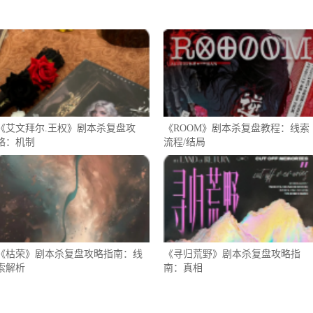
《艾文拜尔.王权》剧本杀复盘攻
《ROOM》剧本杀复盘教程：线索
略：机制
流程/结局
《枯荣》剧本杀复盘攻略指南：线
《寻归荒野》剧本杀复盘攻略指
索解析
南：真相