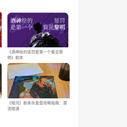
《酒神给的惩罚是第一个看见黎
明》剧本
《暗河》剧本杀复盘攻略指南：潜
流暗涌