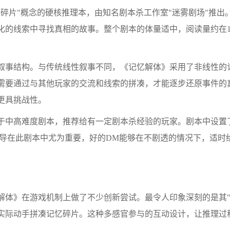
片"概念的硬核推理本，由知名剧本杀工作室"迷雾剧场"推出。
化的线索中寻找真相的故事。整个剧本的体量适中，阅读量约在1
事结构。与传统线性叙事不同，《记忆解体》采用了非线性的
需要通过与其他玩家的交流和线索的拼凑，才能逐步还原事件的
更具挑战性。
中高难度剧本，推荐给有一定剧本杀经验的玩家。剧本中设置
的引导在此剧本中尤为重要，好的DM能够在不剧透的情况下，适
：
》在游戏机制上做了不少创新尝试。最令人印象深刻的是其"
实际动手拼凑记忆碎片。这种多感官参与的互动设计，让推理过