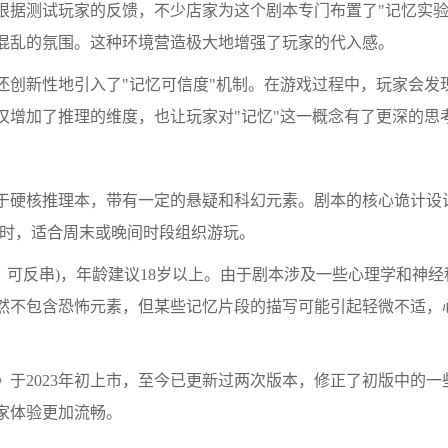
测试玩家的反馈，不少店家为这个剧本专门布置了"记忆实验
混乱的氛围。这种环境营造极大地增强了玩家的代入感。
新性地引入了"记忆可信度"机制。在游戏过程中，玩家会发
仅增加了推理的维度，也让玩家对"记忆"这一概念有了更深的思
：
硬核推理本，带有一定的悬疑和科幻元素。剧本的核心诡计设
小时，适合周末或晚间时段组织游玩。
，可反串)，年龄建议18岁以上。由于剧本涉及一些心理学和神
然不包含恐怖元素，但某些记忆片段的描写可能引起轻微不适，
2023年初上市，至今已更新过两次版本，修正了初版中的一
家体验更加流畅。