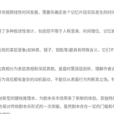
：
事件并非按照线性时间发展，需要先确定各个记忆片段实际发生的
中运用了多种叙述性诡计，包括但不限于人称混淆、时间错位、记
反复出现的某些意象(如钟表、镜子、钥匙等)都具有特殊含义，它
体》的真相分为表层真相和深层真相，复盘时需逐层剖析，理解作
色的行为背后都有复杂的动机驱动，不能仅从表面行为判断其立场
新型的硬核推理本，为剧本杀市场带来了新鲜的体验。其独特
也是对传统剧本杀形式的一次突破。虽然剧本存在一定的门槛和