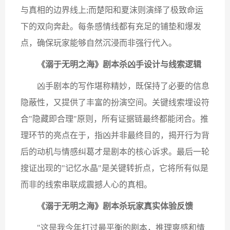
与真相的边界线上;而楚阳和夏沫则演绎了极致命运
下的双向奔赴。每条感情线都有充足的铺垫和爆发
点，确保玩家能够自然沉浸而非强行代入。
《溺于无明之海》剧本杀​​凶手设计与线索逻辑​​
凶手剧本的写作堪称精妙，既保持了必要的信息
隐蔽性，又提供了丰富的扮演空间。关键线索埋设符
合"隐藏即合理"原则，所有证据链最终都能闭合。推
理环节的亮点在于，指凶并非最终目的，揭开行为背
后的动机与情感纠葛才是剧本的核心诉求。最后一轮
搜证出现的"记忆水晶"是关键转折点，它将所有似是
而非的线索串联成震撼人心的真相。
《溺于无明之海》剧本杀​​玩家真实体验反馈​​
"这是我今年打过最平衡的剧本，推理爽感和情