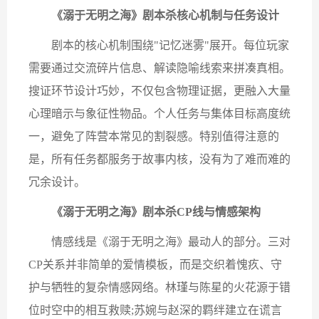
​​
《溺于无明之海》剧本杀核心机制与任务设计​​
剧本的核心机制围绕"记忆迷雾"展开。每位玩家
需要通过交流碎片信息、解读隐喻线索来拼凑真相。
搜证环节设计巧妙，不仅包含物理证据，更融入大量
心理暗示与象征性物品。个人任务与集体目标高度统
一，避免了阵营本常见的割裂感。特别值得注意的
是，所有任务都服务于故事内核，没有为了难而难的
冗余设计。
《溺于无明之海》剧本杀​​CP线与情感架构​​
情感线是《溺于无明之海》最动人的部分。三对
CP关系并非简单的爱情模板，而是交织着愧疚、守
护与牺牲的复杂情感网络。林瑾与陈星的火花源于错
位时空中的相互救赎;苏婉与赵深的羁绊建立在谎言