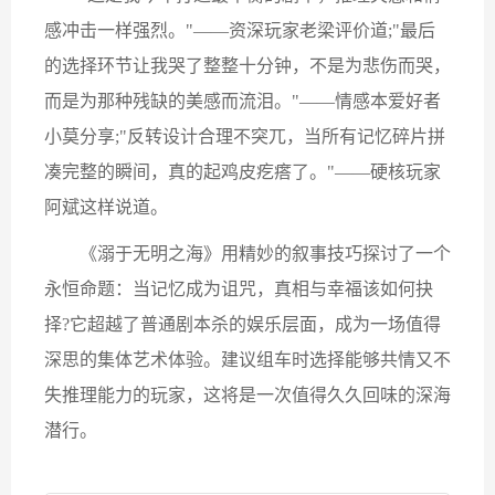
感冲击一样强烈。"——资深玩家老梁评价道;"最后
的选择环节让我哭了整整十分钟，不是为悲伤而哭，
而是为那种残缺的美感而流泪。"——情感本爱好者
小莫分享;"反转设计合理不突兀，当所有记忆碎片拼
凑完整的瞬间，真的起鸡皮疙瘩了。"——硬核玩家
阿斌这样说道。
《溺于无明之海》用精妙的叙事技巧探讨了一个
永恒命题：当记忆成为诅咒，真相与幸福该如何抉
择?它超越了普通剧本杀的娱乐层面，成为一场值得
深思的集体艺术体验。建议组车时选择能够共情又不
失推理能力的玩家，这将是一次值得久久回味的深海
潜行。