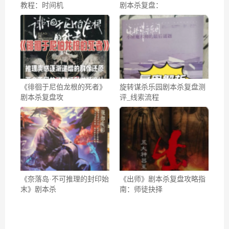
教程：时间机
剧本杀复盘：
《徘徊于尼伯龙根的死者》
旋转谋杀乐园剧本杀复盘测
剧本杀复盘攻
评_线索流程
《奈落岛·不可推理的封印始
《出师》剧本杀复盘攻略指
末》剧本杀
南：师徒抉择