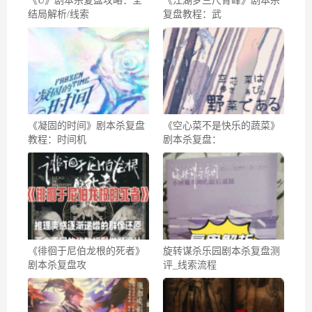
《U》剧本杀复盘攻略：全
《江湖梦三尺青峰》剧本杀
结局解析/线索
复盘教程：武
《凝固的时间》剧本杀复盘
《空心菜不是快乐的蔬菜》
教程：时间机
剧本杀复盘：
《徘徊于尼伯龙根的死者》
旋转谋杀乐园剧本杀复盘测
剧本杀复盘攻
评_线索流程