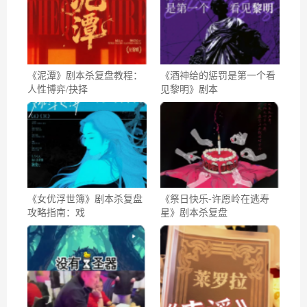
《泥潭》剧本杀复盘教程：
《酒神给的惩罚是第一个看
人性博弈/抉择
见黎明》剧本
《女优浮世簿》剧本杀复盘
《祭日快乐-许愿岭在逃寿
攻略指南：戏
星》剧本杀复盘