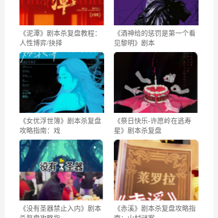
《泥潭》剧本杀复盘教程：
《酒神给的惩罚是第一个看
人性博弈/抉择
见黎明》剧本
《女优浮世簿》剧本杀复盘
《祭日快乐-许愿岭在逃寿
攻略指南：戏
星》剧本杀复盘
《没有圣器禁止入内》剧本
《赤溪》剧本杀复盘攻略指