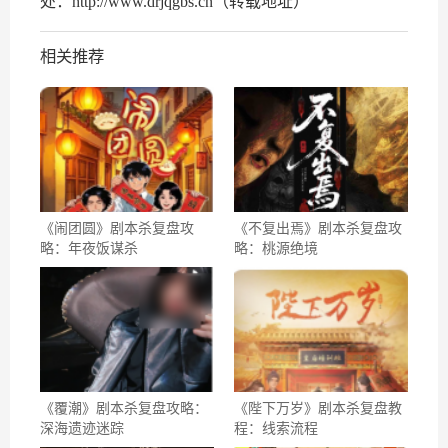
处：http://www.drjqgbs.cn（转载地址）
相关推荐
《闹团圆》剧本杀复盘攻
《不复出焉》剧本杀复盘攻
略：年夜饭谋杀
略：桃源绝境
《覆潮》剧本杀复盘攻略：
《陛下万岁》剧本杀复盘教
深海遗迹迷踪
程：线索流程